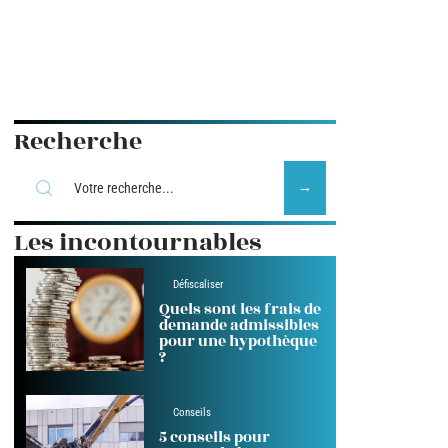
Recherche
Les incontournables
Défiscaliser
Quels sont les frais de
demande admissibles
pour une hypothèque
?
Conseils
5 conseils pour