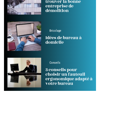
trouver la bonne
entreprise de
démolition
Bricolage
Idées de bureau à
domicile
Conseils
3 conseils pour
choisir un fauteuil
ergonomique adapté à
votre bureau