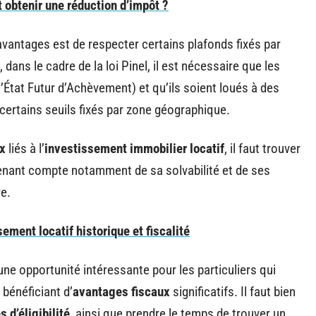
obtenir une réduction d’impôt ?
 avantages est de respecter certains plafonds fixés par
 dans le cadre de la loi Pinel, il est nécessaire que les
État Futur d’Achèvement) et qu’ils soient loués à des
ertains seuils fixés par zone géographique.
x
liés à l’
investissement immobilier locatif
, il faut trouver
enant compte notamment de sa solvabilité et de ses
re.
ement locatif historique et fiscalité
une opportunité intéressante pour les particuliers qui
bénéficiant d’
avantages fiscaux
significatifs. Il faut bien
s d’éligibilité
, ainsi que prendre le temps de trouver un