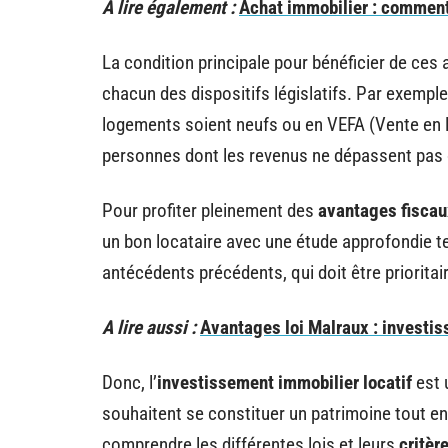
A lire également :
Achat immobilier : comment 
La condition principale pour bénéficier de ces
chacun des dispositifs législatifs. Par exemple,
logements soient neufs ou en VEFA (Vente en l’
personnes dont les revenus ne dépassent pas c
Pour profiter pleinement des
avantages fiscau
un bon locataire avec une étude approfondie t
antécédents précédents, qui doit être prioritai
A lire aussi :
Avantages loi Malraux : investiss
Donc, l’
investissement immobilier locatif
est 
souhaitent se constituer un patrimoine tout en 
comprendre les différentes lois et leurs
critère