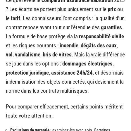
Ce que révèle le
comparatif assurance habitation
2025
? Les écarts ne portent plus uniquement sur le
prix
ou
le
tarif
. Les connaisseurs l’ont compris : la qualité d’un
contrat repose avant tout sur l’étendue des
garanties
.
La formule de base protège via la
responsabilité civile
et les risques courants :
incendie
,
dégâts des eaux
,
vol
,
vandalisme
,
bris de vitres
. Mais la vraie différence
se joue dans les options :
dommages électriques
,
protection juridique
,
assistance 24h/24
, et désormais
indemnisation des objets connectés, qui deviennent la
norme dans les contrats multirisques.
Pour comparer efficacement, certains points méritent
toute votre attention :
Exclusions de garantie
: examinez-les avec soin. Certaines