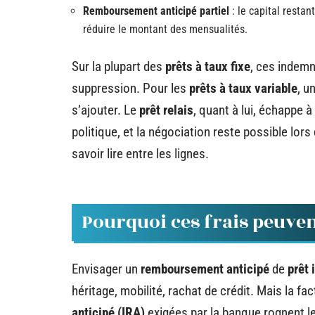
Remboursement anticipé partiel
: le capital restan
réduire le montant des mensualités.
Sur la plupart des
prêts à taux fixe
, ces indemn
suppression. Pour les
prêts à taux variable
, u
s’ajouter. Le
prêt relais
, quant à lui, échappe 
politique, et la négociation reste possible lors
savoir lire entre les lignes.
Pourquoi ces frais peuven
Envisager un
remboursement anticipé
de
prêt 
héritage, mobilité, rachat de crédit. Mais la f
anticipé (IRA)
exigées par la banque rognent l