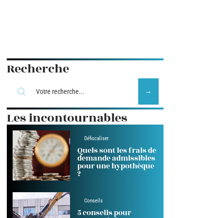
Recherche
Les incontournables
Défiscaliser
Quels sont les frais de
demande admissibles
pour une hypothèque
?
Conseils
5 conseils pour