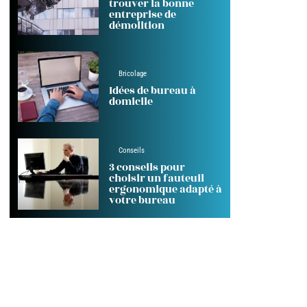
trouver la bonne
entreprise de
démolition
Bricolage
Idées de bureau à
domicile
Conseils
3 conseils pour
choisir un fauteuil
ergonomique adapté à
votre bureau