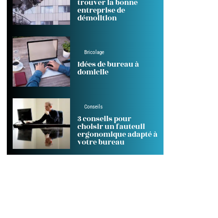
trouver la bonne
entreprise de
démolition
Bricolage
Idées de bureau à
domicile
Conseils
3 conseils pour
choisir un fauteuil
ergonomique adapté à
votre bureau