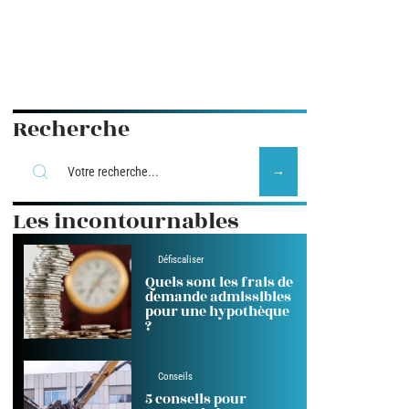
Recherche
Les incontournables
Défiscaliser
Quels sont les frais de
demande admissibles
pour une hypothèque
?
Conseils
5 conseils pour