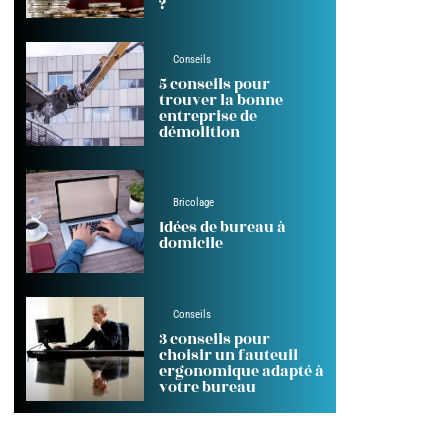
?
Conseils
5 conseils pour
trouver la bonne
entreprise de
démolition
Bricolage
Idées de bureau à
domicile
Conseils
3 conseils pour
choisir un fauteuil
ergonomique adapté à
votre bureau