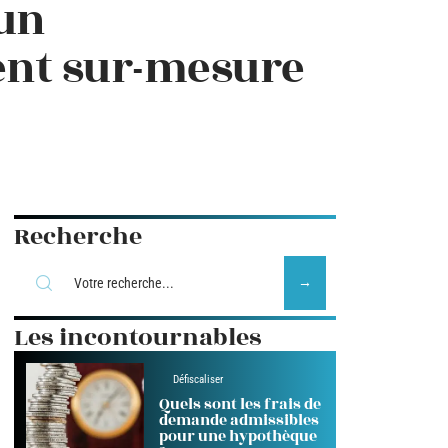
 un
nt sur-mesure
Recherche
Les incontournables
Défiscaliser
Quels sont les frais de
demande admissibles
pour une hypothèque