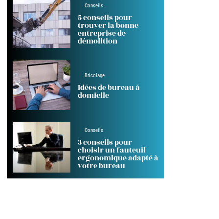
Conseils
5 conseils pour
trouver la bonne
entreprise de
démolition
Bricolage
Idées de bureau à
domicile
Conseils
3 conseils pour
choisir un fauteuil
ergonomique adapté à
votre bureau