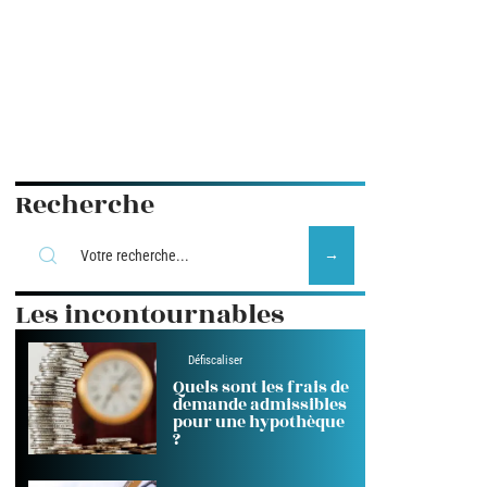
Recherche
Les incontournables
Défiscaliser
Quels sont les frais de
demande admissibles
pour une hypothèque
?