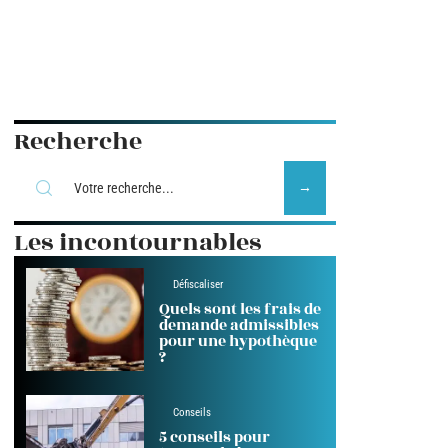
Recherche
Les incontournables
Défiscaliser
Quels sont les frais de
demande admissibles
pour une hypothèque
?
Conseils
5 conseils pour