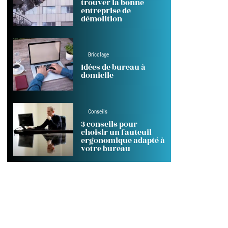
trouver la bonne
entreprise de
démolition
Bricolage
Idées de bureau à
domicile
Conseils
3 conseils pour
choisir un fauteuil
ergonomique adapté à
votre bureau