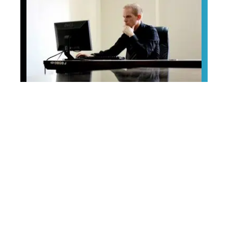
Conseils
3 conseils pour choisir
un fauteuil
ergonomique adapté à
votre bureau