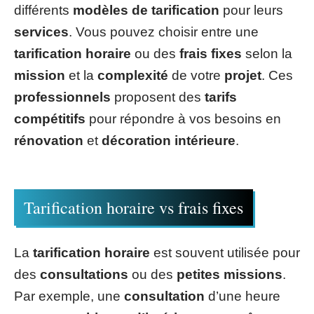
différents
modèles de tarification
pour leurs
services
. Vous pouvez choisir entre une
tarification horaire
ou des
frais fixes
selon la
mission
et la
complexité
de votre
projet
. Ces
professionnels
proposent des
tarifs
compétitifs
pour répondre à vos besoins en
rénovation
et
décoration intérieure
.
Tarification horaire vs frais fixes
La
tarification horaire
est souvent utilisée pour
des
consultations
ou des
petites missions
.
Par exemple, une
consultation
d’une heure