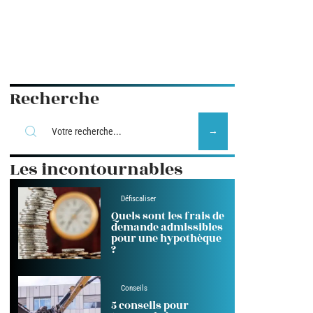
Recherche
Les incontournables
Défiscaliser
Quels sont les frais de
demande admissibles
pour une hypothèque
?
Conseils
5 conseils pour