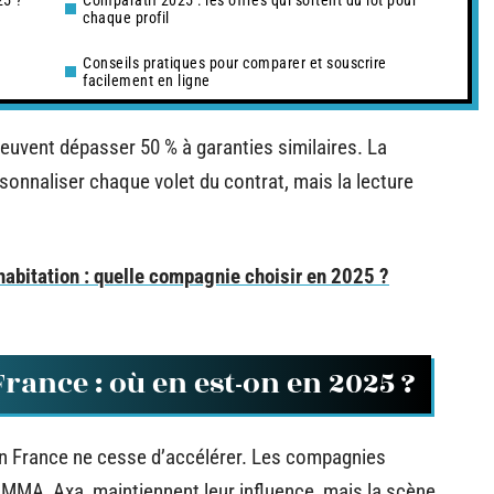
25 ?
Comparatif 2025 : les offres qui sortent du lot pour
chaque profil
Conseils pratiques pour comparer et souscrire
facilement en ligne
peuvent dépasser 50 % à garanties similaires. La
onnaliser chaque volet du contrat, mais la lecture
abitation : quelle compagnie choisir en 2025 ?
rance : où en est-on en 2025 ?
n France ne cesse d’accélérer. Les compagnies
 MMA, Axa, maintiennent leur influence, mais la scène