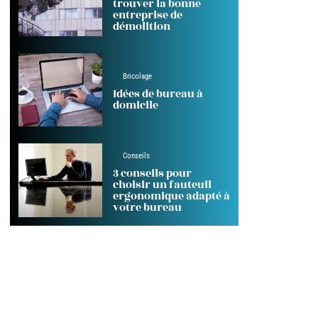
trouver la bonne
entreprise de
démolition
Bricolage
Idées de bureau à
domicile
Conseils
3 conseils pour
choisir un fauteuil
ergonomique adapté à
votre bureau