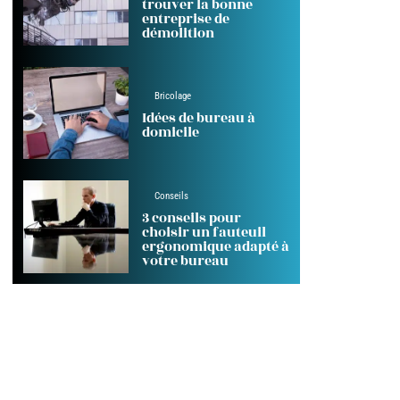
trouver la bonne
entreprise de
démolition
Bricolage
Idées de bureau à
domicile
Conseils
3 conseils pour
choisir un fauteuil
ergonomique adapté à
votre bureau