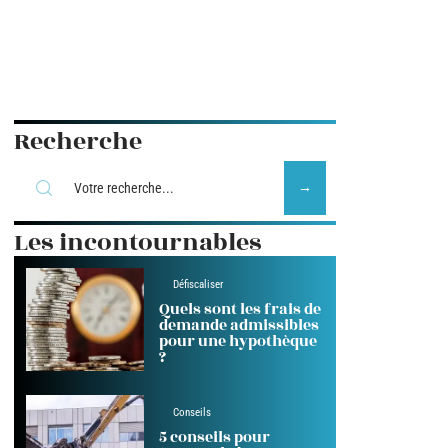
Recherche
Les incontournables
Défiscaliser
Quels sont les frais de
demande admissibles
pour une hypothèque
?
Conseils
5 conseils pour